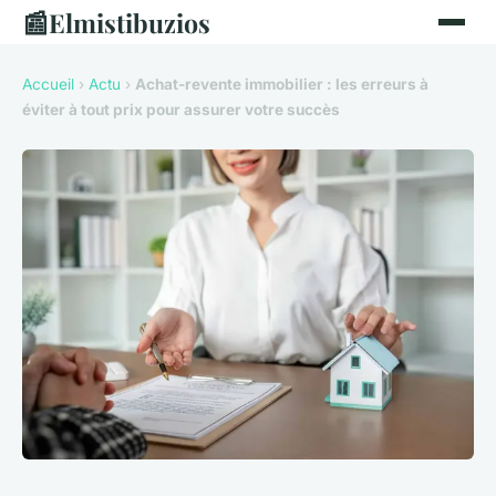
📰
Elmistibuzios
Accueil
›
Actu
›
Achat-revente immobilier : les erreurs à
éviter à tout prix pour assurer votre succès