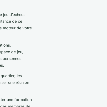
de jeu d’échecs
ortance de ce
 le moteur de votre
ations,
espace de jeu,
es personnes
es.
quartier, les
iser une réunion
rter une formation
, des membres de