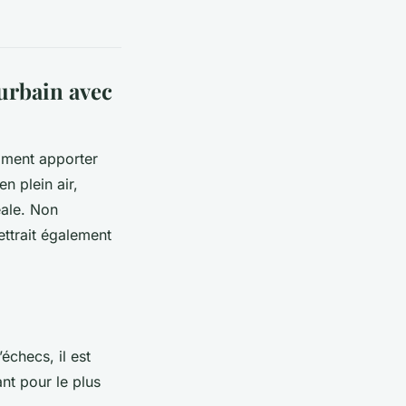
urbain avec
mment apporter
n plein air,
éale. Non
ettrait également
échecs, il est
rant pour le plus