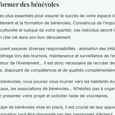
 former des bénévoles
les plus essentiels pour assurer le succès de votre espace 
rutement et la formation de bénévoles. Convaincus de l’imp
 culturelle et ludique de votre quartier, ces individus seront
 un rôle clé dans son bon déroulement.
vent assumer diverses responsabilités : animation des initi
bitrage lors des tournois, maintenance et surveillance de l’
tour de l’événement… Il est donc nécessaire de recruter d
es, disposant de compétences et de qualités complémentair
 bénévoles, vous pouvez vous tourner vers les habitants du 
caux, les associations de bénévoles… N’hésitez pas à organ
 présenter votre projet et solliciter l’aide de volontaires.
uipe de bénévoles mise en place, il est crucial de leur appo
formation peut être dispensée par des passionnés d’échecs