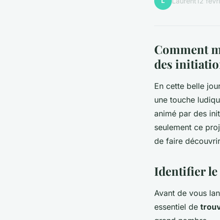
L
Laurent
12 févr
Comment met
des initiati
En cette belle j
une touche ludique
animé par des init
seulement ce proje
de faire découvrir
Identifier le
Avant de vous lan
essentiel de
trouv