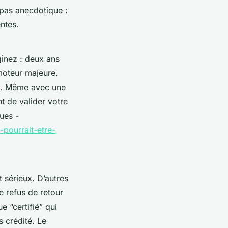
 pas anecdotique :
ntes.
ginez : deux ans
moteur majeure.
ble. Même avec une
nt de valider votre
ues -
-pourrait-etre-
 sérieux. D’autres
e refus de retour
 “certifié” qui
s crédité. Le