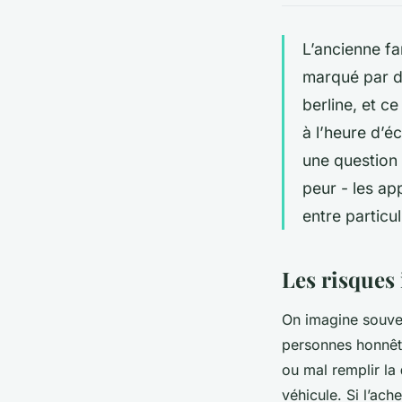
L’ancienne fa
marqué par di
berline, et c
à l’heure d’é
une question 
peur - les ap
entre particul
Les risques 
On imagine souve
personnes honnêtes
ou mal remplir la
véhicule. Si l’ac