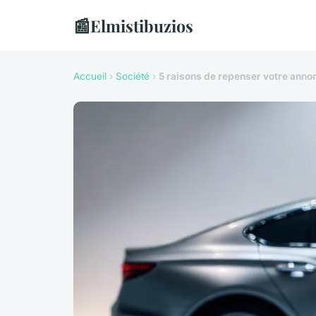
📰
Elmistibuzios
Accueil
›
Société
›
5 raisons de repenser votre annon