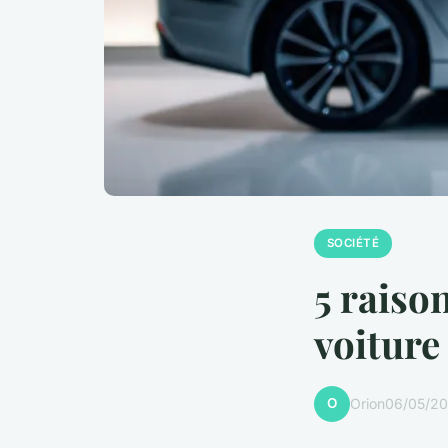
SOCIÉTÉ
5 raiso
voiture
O
Orion
06/05/20