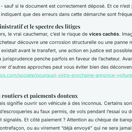
 - sauf si le document est correctement déposé. Et ce n’est
in indiquent que des erreurs dans cette démarche sont fréque
istratif et le spectre des litiges
rs, le vrai cauchemar, c’est le risque de
vices cachés
. Ima
’acheteur découvre une corrosion structurelle ou une panne 
e existait avant le transfert, une action en justice est possi
 la jurisprudence penche parfois en faveur de l’acheteur. Ava
orer d'autres approches peut vous éviter bien des déconven
zios.com/societe/pourquoi-votre-prochaine-annonce-voiture
is routiers et paiements douteux
is signifie ouvrir son véhicule à des inconnus. Certains sont
d’escroqueries au faux permis, de vols pendant l’essai ou d
t signalés. Et côté paiement ? Attention au chèque de banque
contrefaçon, ou au virement “déjà envoyé” qui ne sera jamai