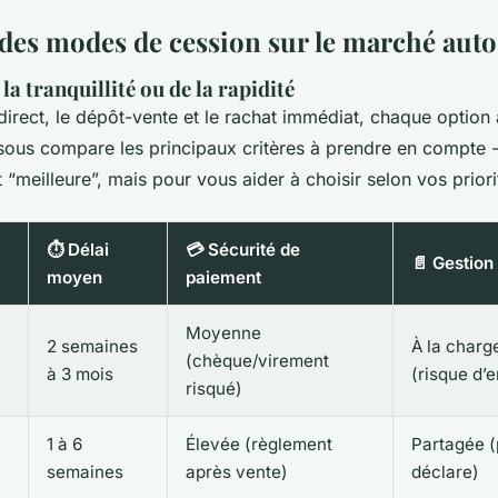
des modes de cession sur le marché auto
 la tranquillité ou de la rapidité
direct, le dépôt-vente et le rachat immédiat, chaque option a
sous compare les principaux critères à prendre en compte -
t “meilleure”, mais pour vous aider à choisir selon vos priori
⏱️ Délai
💳 Sécurité de
📄 Gestion
moyen
paiement
Moyenne
2 semaines
À la charg
(chèque/virement
à 3 mois
(risque d’e
risqué)
1 à 6
Élevée (règlement
Partagée (
semaines
après vente)
déclare)