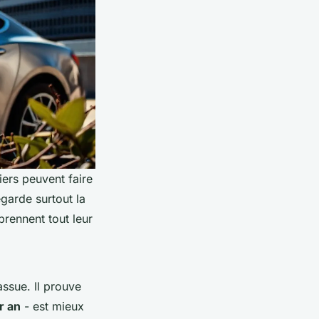
iers peuvent faire
egarde surtout la
 prennent tout leur
ssue. Il prouve
r an
- est mieux