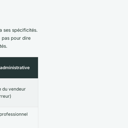
 ses spécificités.
 pas pour dire
tés.
 administrative
e du vendeur
rreur)
professionnel