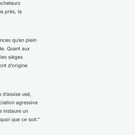
acheteurs
s près, la
ances qu’en plein
de. Quant aux
les sièges
ont d’origine
u d’assise usé,
ociation agressive
e instaure un
quoi que ce soit.”