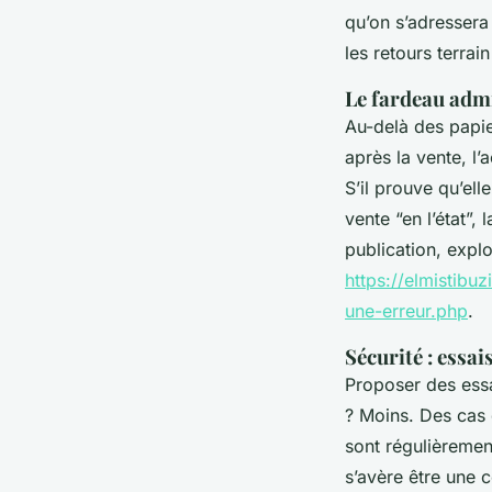
qu’on s’adressera
les retours terra
Le fardeau admin
Au-delà des papie
après la vente, l
S’il prouve qu’ell
vente “en l’état”,
publication, expl
https://elmistibu
une-erreur.php
.
Sécurité : essa
Proposer des essa
? Moins. Des cas 
sont régulièremen
s’avère être une 