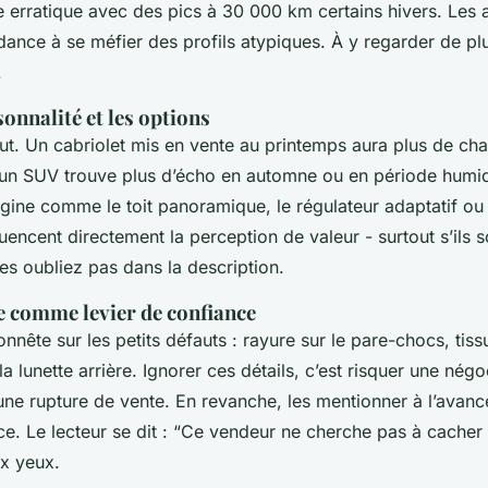
 erratique avec des pics à 30 000 km certains hivers. Les 
dance à se méfier des profils atypiques. À y regarder de plu
.
sonnalité et les options
tout. Un cabriolet mis en vente au printemps aura plus de ch
 un SUV trouve plus d’écho en automne ou en période humi
gine comme le toit panoramique, le régulateur adaptatif ou 
fluencent directement la perception de valeur - surtout s’ils s
les oubliez pas dans la description.
e comme levier de confiance
nnête sur les petits défauts : rayure sur le pare-chocs, tiss
la lunette arrière. Ignorer ces détails, c’est risquer une nég
 une rupture de vente. En revanche, les mentionner à l’avanc
ce. Le lecteur se dit : “Ce vendeur ne cherche pas à cacher 
ux yeux.