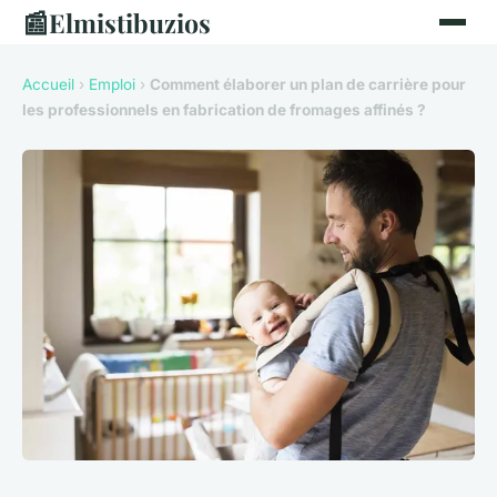
📰
Elmistibuzios
Accueil
›
Emploi
›
Comment élaborer un plan de carrière pour
les professionnels en fabrication de fromages affinés ?