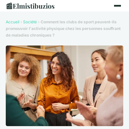
📰
Elmistibuzios
Accueil
›
Société
›
Comment les clubs de sport peuvent-ils
promouvoir l'activité physique chez les personnes souffrant
de maladies chroniques ?